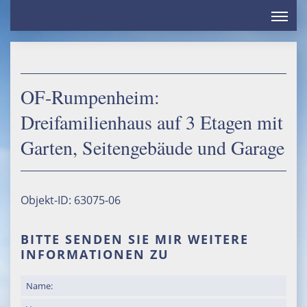
Home
Leistungen
Referenzen
OF-Rumpenheim:
Service
Dreifamilienhaus auf 3 Etagen mit
Kontakt
Garten, Seitengebäude und Garage
VERKAUF
Eigentumswohnungen
Objekt-ID: 63075-06
Häuser
Grundstücke
BITTE SENDEN SIE MIR WEITERE
INFORMATIONEN ZU
Kapitalanlagen
Gewerbe