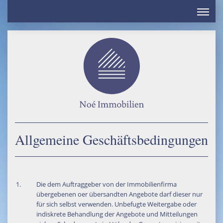
Home
Leistungen
Referenzen
Service
Kontakt
VERKAUF
Allgemeine Geschäftsbedingungen
Eigentumswohnungen
Häuser
Grundstücke
Kapitalanlagen
Die dem Auftraggeber von der Immobilienfirma
übergebenen oer übersandten Angebote darf dieser nur
Gewerbe
für sich selbst verwenden. Unbefugte Weitergabe oder
indiskrete Behandlung der Angebote und Mitteilungen