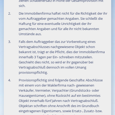
ziehen Schadenersatz in Höhe der Gesamtprovision mit
VERMIETUNG
sich.
Wohnen
Die Immobilienfiirma haftet nicht für die Richtigkeit der ihr
vom Auftraggeber gemachten Angaben. Sie schließt die
Gewerbe
Haftung für eine eventuelle Unrichtigkeit der ihr
gemachten Angaben und für alle ihr nicht bekannten
Umstände aus.
SUCHE
Falls dem Auftraggeber das zur Vorbereitung eines
Objektsuche / Angebot
Vertragsabschlusses nachgewiesene Objekt schon
bekannt ist, trägt er die Pflicht, dies der Immobilienfirma
innerhalb 3 Tagen per Ein- schreiben mitzuteilen.
Geschieht dies nicht, so wird er ihr gegenüber bei
Vertragsabschluß dennoch im vollen Umang
provisionspflichtig.
Provisionspflichtig sind folgende Geschäfte: Abschlüsse
mit einem von der Maklerfirma nach- gewiesenen
Verkäufer, Vermieter, Verpachter (Grundstücks- oder
Hauseigentümer), ohne Rücksicht auf ein bestimmtes
Objekt innerhalb fünf Jahren nach Vertragsabschluß.
Objektan schriften ohne Anschrift des im Grundbuch
eingetragenen Eigentümers, sowie Ersatz-, Zusatz- bzw.